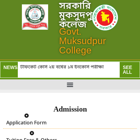
সরকারি
মুকসুদপুর
কলেজ
Govt.
Muksudpur
College
স) ও সার্টিফিকেট কোর্স ২য় বর্ষের ১ম ইনকোর্স পরীক্ষা
সর
NEWS:
SEE
ALL
Admission
Application Form