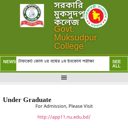
সরকারি
মুকসুদপুর
কলেজ
Govt.
Muksudpur
College
স) ও সার্টিফিকেট কোর্স ২য় বর্ষের ১ম ইনকোর্স পরীক্ষা
সরক
NEWS:
SEE
ALL
Under Graduate
For Admission, Please Visit
http://app11.nu.edu.bd/