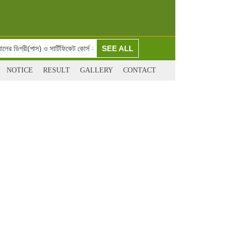
র ডিগ্রী(পাস) ও সার্টিফিকেট কোর্স ২য় বর্ষের ১ম ইনকোর্স পরীক্ষা
SEE ALL
সরকারি 
NOTICE
RESULT
GALLERY
CONTACT