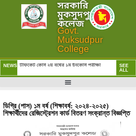
সরকারি
মুকসুদপুর
কলেজ
Govt.
Muksudpur
College
াস) ও সার্টিফিকেট কোর্স ২য় বর্ষের ১ম ইনকোর্স পরীক্ষা
সর
NEWS:
SEE
ALL
ডিগ্রি (পাস) ১ম বর্ষ (শিক্ষাবর্ষ: ২০২৪-২০২৫)
শিক্ষার্থীদের রেজিস্ট্রেশন কার্ড বিতরণ সংক্রান্ত বিজ্ঞপ্তি