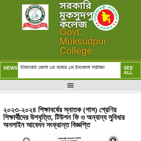
সরকারি
মুকসুদপুর
কলেজ
Govt.
Muksudpur
College
াস) ও সার্টিফিকেট কোর্স ২য় বর্ষের ১ম ইনকোর্স পরীক্ষা
সর
NEWS:
SEE
ALL
২০২৩-২০২৪ শিক্ষাবর্ষের স্নাতক (পাস) শ্রেণির
শিক্ষার্থীদের উপবৃত্তি, টিউশন ফি ও অন্যান্য সুবিধার
অনলাইন আবেদন সংক্রান্ত বিজ্ঞপ্তি