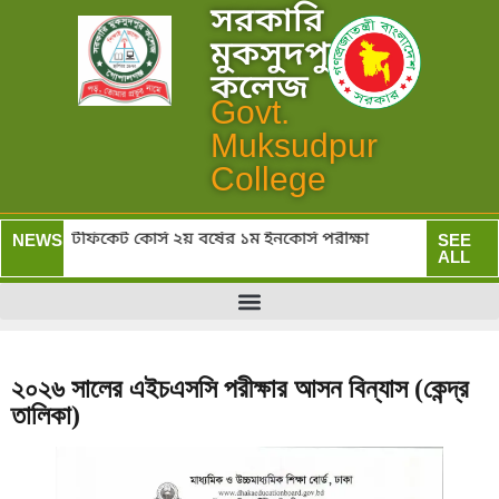
সরকারি
মুকসুদপুর
কলেজ
Govt.
Muksudpur
College
স) ও সার্টিফিকেট কোর্স ২য় বর্ষের ১ম ইনকোর্স পরীক্ষা
সরক
NEWS:
SEE
ALL
২০২৬ সালের এইচএসসি পরীক্ষার আসন বিন্যাস (কেন্দ্র
তালিকা)